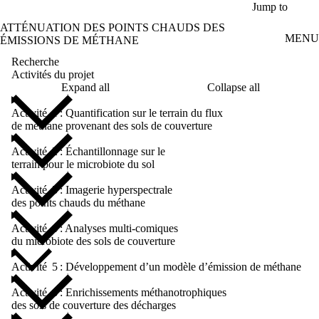
Skip to main content
Jump to
ATTÉNUATION DES POINTS CHAUDS DES
MENU
ÉMISSIONS DE MÉTHANE
Recherche
Activités du projet
Expand all
Collapse all
Activité 1 : Quantification sur le terrain du flux
de méthane provenant des sols de couverture
Activité 2 : Échantillonnage sur le
terrain pour le microbiote du sol
Activité 3 : Imagerie hyperspectrale
des points chauds du méthane
Activité 4 : Analyses multi-comiques
du microbiote des sols de couverture
Activité 5 : Développement d’un modèle d’émission de méthane
Activité 6 : Enrichissements méthanotrophiques
des sols de couverture des décharges