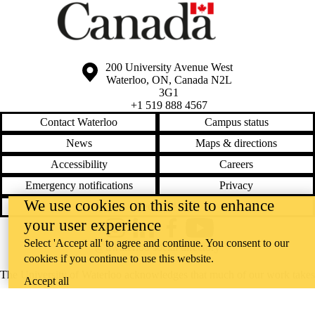
Information about the University of Waterloo
Campus map
200 University Avenue West
Waterloo
,
ON
,
Canada
N2L
3G1
+1 519 888 4567
Contact Waterloo
Campus status
News
Maps & directions
Accessibility
Careers
Emergency notifications
Privacy
We use cookies on this site to enhance
Feedback
your user experience
Instagram
LinkedIn
Facebook
YouTube
Select 'Accept all' to agree and continue. You consent to our
@uwaterloo social directory
cookies if you continue to use this website.
The University of Waterloo acknowledges that much of our work takes
Accept all
place on the traditional territory of the Neutral, Anishinaabeg, and
Haudenosaunee peoples. Our main campus is situated on the