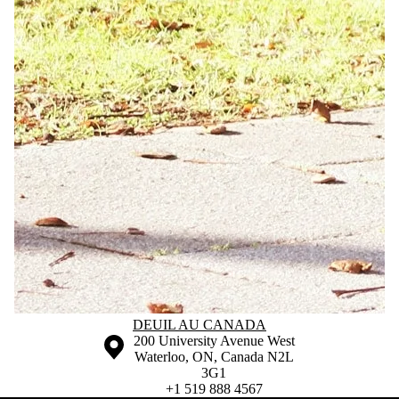
Information about Deuil au Canada
DEUIL AU CANADA
Information about the University of Waterloo
Campus map
200 University Avenue West
Waterloo
,
ON
,
Canada
N2L
3G1
+1 519 888 4567