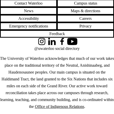
Contact Waterloo
Campus status
News
Maps & directions
Accessibility
Careers
Emergency notifications
Privacy
Feedback
Instagram
LinkedIn
Facebook
YouTube
@uwaterloo social directory
The University of Waterloo acknowledges that much of our work takes
place on the traditional territory of the Neutral, Anishinaabeg, and
Haudenosaunee peoples. Our main campus is situated on the
Haldimand Tract, the land granted to the Six Nations that includes six
miles on each side of the Grand River. Our active work toward
reconciliation takes place across our campuses through research,
learning, teaching, and community building, and is co-ordinated within
the
Office of Indigenous Relations
.