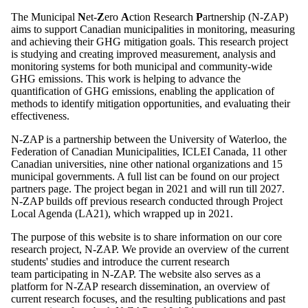
The Municipal
N
et-
Z
ero
A
ction Research
P
artnership (N-ZAP)
aims to support Canadian municipalities in monitoring, measuring
and achieving their GHG mitigation goals. This research project
is studying and creating improved measurement, analysis and
monitoring systems for both municipal and community-wide
GHG emissions. This work is helping to advance the
quantification of GHG emissions, enabling the application of
methods to identify mitigation opportunities, and evaluating their
effectiveness.
N-ZAP is a partnership between the University of Waterloo, the
Federation of Canadian Municipalities, ICLEI Canada, 11 other
Canadian universities, nine other national organizations and 15
municipal governments. A full list can be found on our project
partners page. The project began in 2021 and will run till 2027.
N-ZAP builds off previous research conducted through Project
Local Agenda (LA21), which wrapped up in 2021.
The purpose of this website is to share information on our core
research project, N-ZAP. We provide an overview of the
current
students' studies
and introduce the current research
team
participating in N-ZAP. The website also serves as a
platform for N-ZAP
research dissemination, an overview of
current
research focuses
, and the resulting publications
and past