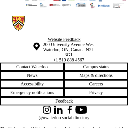
Information about Implementing Community Sustainability and Climat
Website Feedback
Information about the University of Waterloo
Campus map
200 University Avenue West
Waterloo
,
ON
,
Canada
N2L
3G1
+1 519 888 4567
Contact Waterloo
Campus status
News
Maps & directions
Accessibility
Careers
Emergency notifications
Privacy
Feedback
Instagram
LinkedIn
Facebook
YouTube
@uwaterloo social directory