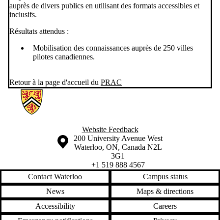
auprès de divers publics en utilisant des formats accessibles et
inclusifs.
Résultats attendus :
Mobilisation des connaissances auprès de 250 villes
pilotes canadiennes.
Retour à la page d'accueil du
PRAC
Information about Implementing Community Sustainability and Climat
Website Feedback
Information about the University of Waterloo
Campus map
200 University Avenue West
Waterloo
,
ON
,
Canada
N2L
3G1
+1 519 888 4567
Contact Waterloo
Campus status
News
Maps & directions
Accessibility
Careers