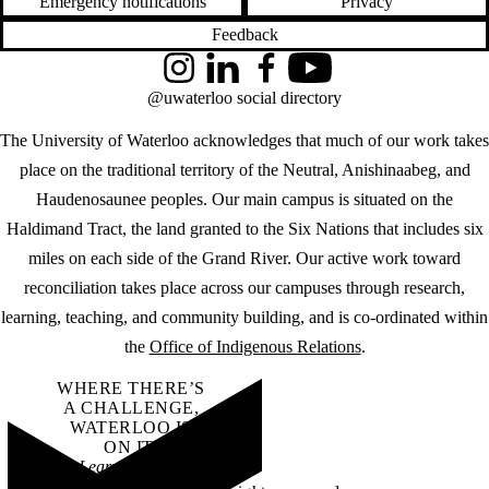
Emergency notifications
Privacy
Feedback
Instagram
LinkedIn
Facebook
YouTube
@uwaterloo social directory
The University of Waterloo acknowledges that much of our work takes
place on the traditional territory of the Neutral, Anishinaabeg, and
Haudenosaunee peoples. Our main campus is situated on the
Haldimand Tract, the land granted to the Six Nations that includes six
miles on each side of the Grand River. Our active work toward
reconciliation takes place across our campuses through research,
learning, teaching, and community building, and is co-ordinated within
the
Office of Indigenous Relations
.
WHERE THERE’S
A CHALLENGE,
WATERLOO IS
ON IT
.
Learn how →