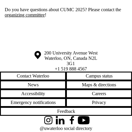
Do you have questions about CUMC 2025? Please contact the
organizing committee
!
Information about the University of Waterloo
Campus map
200 University Avenue West
Waterloo
,
ON
,
Canada
N2L
3G1
+1 519 888 4567
Contact Waterloo
Campus status
News
Maps & directions
Accessibility
Careers
Emergency notifications
Privacy
Feedback
Instagram
LinkedIn
Facebook
YouTube
@uwaterloo social directory