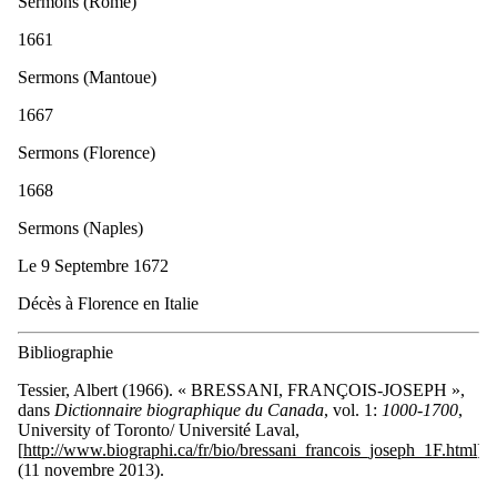
Sermons (Rome)
1661
Sermons (Mantoue)
1667
Sermons (Florence)
1668
Sermons (Naples)
Le 9 Septembre 1672
Décès à Florence en Italie
Bibliographie
Tessier, Albert (1966). « BRESSANI, FRANÇOIS-JOSEPH »,
dans
Dictionnaire biographique du Canada
, vol. 1:
1000-1700
,
University of Toronto/ Université Laval,
[
http://www.biographi.ca/fr/bio/bressani_francois_joseph_1F.html
]
(11 novembre 2013).