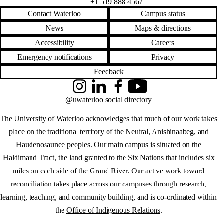
+1 519 888 4567
Contact Waterloo
Campus status
News
Maps & directions
Accessibility
Careers
Emergency notifications
Privacy
Feedback
Instagram
LinkedIn
Facebook
YouTube
@uwaterloo social directory
The University of Waterloo acknowledges that much of our work takes
place on the traditional territory of the Neutral, Anishinaabeg, and
Haudenosaunee peoples. Our main campus is situated on the
Haldimand Tract, the land granted to the Six Nations that includes six
miles on each side of the Grand River. Our active work toward
reconciliation takes place across our campuses through research,
learning, teaching, and community building, and is co-ordinated within
the
Office of Indigenous Relations
.