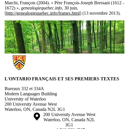
Marchi, François (2004). « Père François-Joseph Bressani (1612 -
1672) »,
genealogiequebec.info
, 30 juin,
[
http://genealogiequebec.info/frames.html
] (13 novembre 2013).
Information about L'Ontario Françaises et ses Premiers Textes
L'ONTARIO FRANÇAIS ET SES PREMIERS TEXTES
Bureaux 332 et 334A
Modern Languages Building
University of Waterloo
200 University Avenue West
Waterloo, ON, Canada N2L 3G1
Information about the University of Waterloo
Campus map
200 University Avenue West
Waterloo
,
ON
,
Canada
N2L
3G1