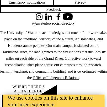
Emergency notifications
Privacy
Feedback
Instagram
LinkedIn
Facebook
YouTube
@uwaterloo social directory
The University of Waterloo acknowledges that much of our work takes
place on the traditional territory of the Neutral, Anishinaabeg, and
Haudenosaunee peoples. Our main campus is situated on the
Haldimand Tract, the land granted to the Six Nations that includes six
miles on each side of the Grand River. Our active work toward
reconciliation takes place across our campuses through research,
learning, teaching, and community building, and is co-ordinated within
the
Office of Indigenous Relations
.
WHERE THERE’S
A CHALLENGE,
WATERLOO IS
We use cookies on this site to enhance
ON IT
.
your user experience
Learn how →