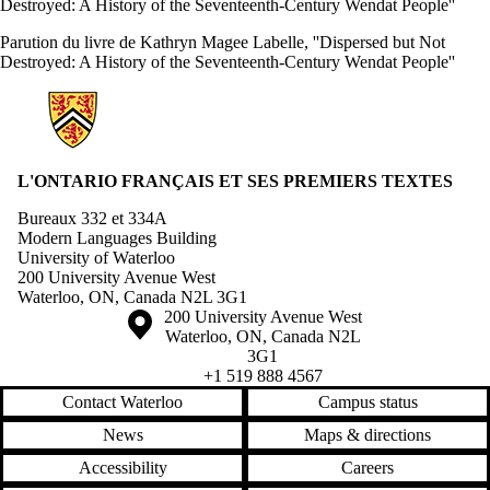
Destroyed: A History of the Seventeenth-Century Wendat People''
Parution du livre de Kathryn Magee Labelle, ''Dispersed but Not
Destroyed: A History of the Seventeenth-Century Wendat People''
Information about L'Ontario Françaises et ses Premiers Textes
L'ONTARIO FRANÇAIS ET SES PREMIERS TEXTES
Bureaux 332 et 334A
Modern Languages Building
University of Waterloo
200 University Avenue West
Waterloo, ON, Canada N2L 3G1
Information about the University of Waterloo
Campus map
200 University Avenue West
Waterloo
,
ON
,
Canada
N2L
3G1
+1 519 888 4567
Contact Waterloo
Campus status
News
Maps & directions
Accessibility
Careers