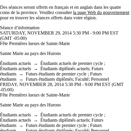
Des séances seront offerts en français et en anglais dans les quatre
coins de la province. Veuillez consulter
la page Web du gouvernement
pour en trouver les séances offerts dans votre région.
Séance d’information
SATURDAY, NOVEMBER 29, 2014 5:30 PM - 9:00 PM EST
(GMT -05:00)
Fête Premières lueurs de Sainte-Marie
Sainte Marie au pays des Hurons
Étudiants actuels
→
Étudiants actuels de premier cycle
;
Étudiants actuels
→
Étudiants diplômés actuels
;
Futurs
étudiants
→
Futurs étudiants de premier cycle
;
Futurs
étudiants
→
Futurs étudiants diplômés
;
Faculté
;
Personnel
FRIDAY, NOVEMBER 28, 2014 5:30 PM - 9:00 PM EST (GMT
-05:00)
Fête Premières lueurs de Sainte-Marie
Sainte Marie au pays des Hurons
Étudiants actuels
→
Étudiants actuels de premier cycle
;
Étudiants actuels
→
Étudiants diplômés actuels
;
Futurs
étudiants
→
Futurs étudiants de premier cycle
;
Futurs
étudiants
→
Futurs étudiants diplômés
;
Faculté
;
Personnel