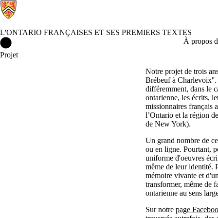
L'ONTARIO FRANÇAISES ET SES PREMIERS TEXTES
L'Ontario Françaises et ses Premiers Textes Accueil
À propos d
Projet
Notre projet de trois ans
Brébeuf à Charlevoix''. 
différemment, dans le ca
ontarienne, les écrits, l
missionnaires français a
l’Ontario et la région 
de New York).
Un grand nombre de ces 
ou en ligne. Pourtant, p
uniforme d'oeuvres écrit
même de leur identité. P
mémoire vivante et d'un
transformer, même de faç
ontarienne au sens larg
Sur notre
page Facebo