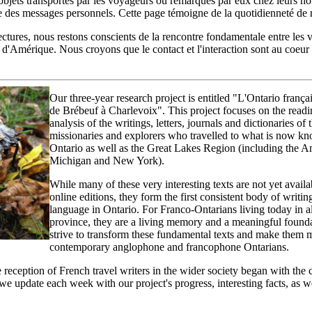
s objets transportés par les voyageurs ou remarqués par eux chez leurs h
des messages personnels. Cette page témoigne de la quotidienneté de n
lectures, nous restons conscients de la rencontre fondamentale entre les
d'Amérique. Nous croyons que le contact et l'interaction sont au coeur d
Our three-year research project is entitled
"L'Ontario françai
de Brébeuf à Charlevoix".
This project focuses on the readi
analysis of the writings, letters, journals and dictionaries of 
missionaries and explorers who travelled to what is now 
Ontario as well as the Great Lakes Region (including the Am
Michigan and New York).
While many of these very interesting texts are not yet avail
online editions, they form the first consistent body of writin
language in Ontario. For Franco-Ontarians living today in al
province, they are a living memory and a meaningful foundat
strive to transform these fundamental texts and make them m
contemporary anglophone and francophone Ontarians.
 reception of French travel writers in the wider society began with the 
we update each week with our project's progress, interesting facts, as 