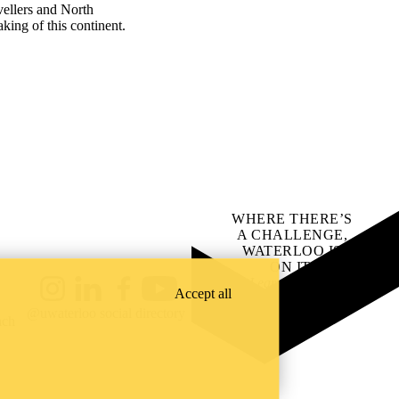
vellers and North
king of this continent.
WHERE THERE’S
A CHALLENGE,
WATERLOO IS
ON IT
.
Learn how →
Accept all
Instagram
LinkedIn
Facebook
YouTube
@uwaterloo social directory
ach