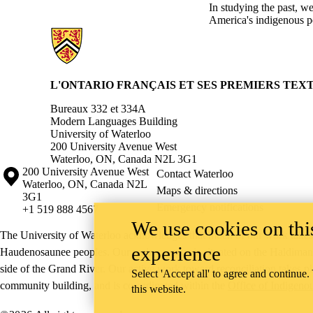
In studying the past, 
America's indigenous pe
Information about L'Ontario Françaises et ses Premiers Textes
L'ONTARIO FRANÇAIS ET SES PREMIERS TEX
Bureaux 332 et 334A
Modern Languages Building
University of Waterloo
200 University Avenue West
Waterloo, ON, Canada N2L 3G1
Information about the University of Waterloo
Campus map
200 University Avenue West
Contact Waterloo
Waterloo
,
ON
,
Canada
N2L
Maps & directions
3G1
Emergency notifications
+1 519 888 4567
We use cookies on this
The University of Waterloo acknowledges that much of our work takes pl
experience
Haudenosaunee peoples. Our main campus is situated on the Haldimand T
side of the Grand River. Our active work toward reconciliation takes p
Select 'Accept all' to agree and continue.
community building, and is co-ordinated within the
Office of Indigeno
this website.