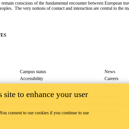
we remain conscious of the fundamental encounter between European tra
oples. The very notions of contact and interaction are central to the ma
TES
Campus status
News
Accessibility
Careers
Privacy
Feedback
 site to enhance your user
ace on the traditional territory of the Neutral, Anishinaabeg, and
ract, the land granted to the Six Nations that includes six miles on e
lace across our campuses through research, learning, teaching, and
 You consent to our cookies if you continue to use
us Relations
.