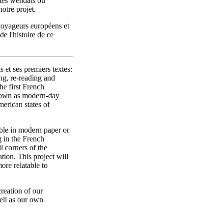
ôtes wendats ou
otre projet.
 voyageurs européens et
e l'histoire de ce
s et ses premiers textes:
ng, re-reading and
the first French
known as modern-day
erican states of
able in modern paper or
g in the French
l corners of the
ion. This project will
ore relatable to
creation of our
well as our own