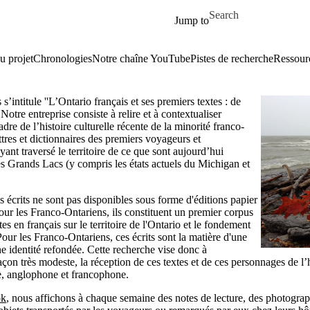
Aller au contenu principal
Search for
Jump to
u projet
Chronologies
Notre chaîne YouTube
Pistes de recherche
Ressour
 s’intitule ''L’Ontario français et ses premiers textes : de
Notre entreprise consiste à relire et à contextualiser
dre de l’histoire culturelle récente de la minorité franco-
ettres et dictionnaires des premiers voyageurs et
yant traversé le territoire de ce que sont aujourd’hui
des Grands Lacs (y compris les états actuels du Michigan et
écrits ne sont pas disponibles sous forme d'éditions papier
our les Franco-Ontariens, ils constituent un premier corpus
es en français sur le territoire de l'Ontario et le fondement
our les Franco-Ontariens, ces écrits sont la matière d'une
e identité refondée. Cette recherche vise donc à
on très modeste, la réception de ces textes et de ces personnages de l’h
e, anglophone et francophone.
ok
, nous affichons à chaque semaine des notes de lecture, des photograp