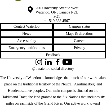
Information about the University of Waterloo
Campus map
200 University Avenue West
Waterloo
,
ON
,
Canada
N2L
3G1
+1 519 888 4567
Contact Waterloo
Campus status
News
Maps & directions
Accessibility
Careers
Emergency notifications
Privacy
Feedback
Instagram
LinkedIn
Facebook
YouTube
@uwaterloo social directory
The University of Waterloo acknowledges that much of our work takes
place on the traditional territory of the Neutral, Anishinaabeg, and
Haudenosaunee peoples. Our main campus is situated on the
Haldimand Tract, the land granted to the Six Nations that includes six
miles on each side of the Grand River. Our active work toward