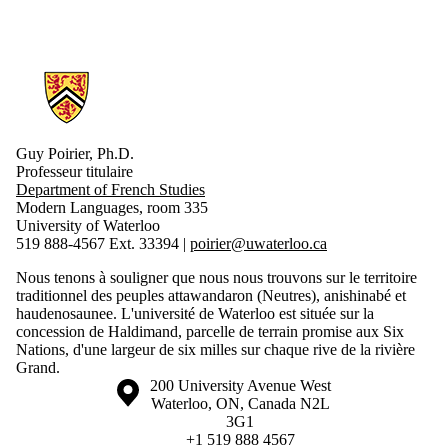
Information about Lettres du Japon
Guy Poirier, Ph.D.
Professeur titulaire
Department of French Studies
Modern Languages, room 335
University of Waterloo
519 888-4567 Ext. 33394 |
p
oirier@uwaterloo.ca
Nous tenons à souligner que nous nous trouvons sur le territoire
traditionnel des peuples attawandaron (Neutres), anishinabé et
haudenosaunee. L'université de Waterloo est située sur la
concession de Haldimand, parcelle de terrain promise aux Six
Nations, d'une largeur de six milles sur chaque rive de la rivière
Grand.
Information about the University of Waterloo
Campus map
200 University Avenue West
Waterloo
,
ON
,
Canada
N2L
3G1
+1 519 888 4567