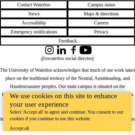
Contact Waterloo
Campus status
News
Maps & directions
Accessibility
Careers
Emergency notifications
Privacy
Feedback
Instagram
LinkedIn
Facebook
YouTube
@uwaterloo social directory
The University of Waterloo acknowledges that much of our work takes
place on the traditional territory of the Neutral, Anishinaabeg, and
Haudenosaunee peoples. Our main campus is situated on the
Haldimand Tract, the land granted to the Six Nations that includes six
We use cookies on this site to enhance
miles on each side of the Grand River. Our active work toward
your user experience
reconciliation takes place across our campuses through research,
Select 'Accept all' to agree and continue. You consent to our
cookies if you continue to use this website.
learning, teaching, and community building, and is co-ordinated within
the
Office of Indigenous Relations
.
Accept all