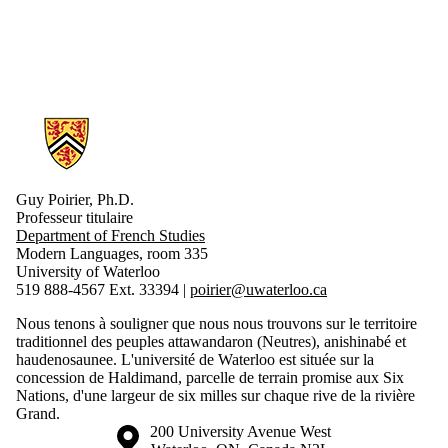
Information about Lettres du Japon
Guy Poirier, Ph.D.
Professeur titulaire
Department of French Studies
Modern Languages, room 335
University of Waterloo
519 888-4567 Ext. 33394 |
p
oirier@uwaterloo.ca
Nous tenons à souligner que nous nous trouvons sur le territoire
traditionnel des peuples attawandaron (Neutres), anishinabé et
haudenosaunee. L'université de Waterloo est située sur la
concession de Haldimand, parcelle de terrain promise aux Six
Nations, d'une largeur de six milles sur chaque rive de la rivière
Grand.
Information about the University of Waterloo
Campus map
200 University Avenue West