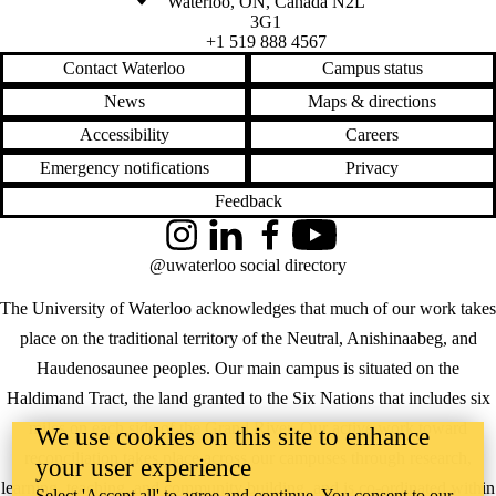
Waterloo
,
ON
,
Canada
N2L
3G1
+1 519 888 4567
Contact Waterloo
Campus status
News
Maps & directions
Accessibility
Careers
Emergency notifications
Privacy
Feedback
Instagram
LinkedIn
Facebook
YouTube
@uwaterloo social directory
The University of Waterloo acknowledges that much of our work takes
place on the traditional territory of the Neutral, Anishinaabeg, and
Haudenosaunee peoples. Our main campus is situated on the
Haldimand Tract, the land granted to the Six Nations that includes six
miles on each side of the Grand River. Our active work toward
We use cookies on this site to enhance
reconciliation takes place across our campuses through research,
your user experience
learning, teaching, and community building, and is co-ordinated within
Select 'Accept all' to agree and continue. You consent to our