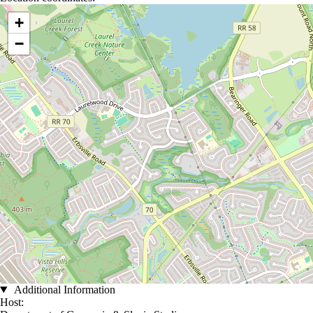
Location coordinates
+
−
Additional Information
Host: