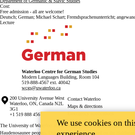
Department of Germanic & Slavic Studies
Cost:
Free admission - all are welcome!
Deutsch
;
German
;
Michael Schart
;
Fremdsprachenunterricht
;
angewand
Lecture
Information about Waterloo Centre for German Studies
Waterloo Centre for German Studies
Modern Languages Building, Room 104
519-888-4567 ext.
40042
wcgs@uwaterloo.ca
Information about the University of Waterloo
Campus map
200 University Avenue West
Contact Waterloo
Waterloo
,
ON
,
Canada
N2L
Maps & directions
3G1
Emergency notifications
+1 519 888 4567
We use cookies on this
The University of Waterloo acknowledges that much of our work takes pl
experience
Haudenosaunee peoples. Our main campus is situated on the Haldimand T