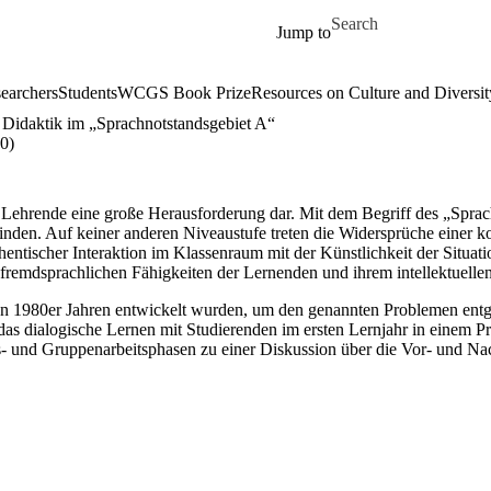
Skip to main content
Search for
Jump to
earchers
Students
WCGS Book Prize
Resources on Culture and Diversit
idaktik im „Sprachnotstandsgebiet A“
0)
r Lehrende eine große Herausforderung dar. Mit dem Begriff des „Sprach
erbinden. Auf keiner anderen Niveaustufe treten die Widersprüche einer
hentischer Interaktion im Klassenraum mit der Künstlichkeit der Situat
fremdsprachlichen Fähigkeiten der Lernenden und ihrem intellektuellen 
 den 1980er Jahren entwickelt wurden, um den genannten Problemen en
n das dialogische Lernen mit Studierenden im ersten Lernjahr in einem 
 und Gruppenarbeitsphasen zu einer Diskussion über die Vor- und Nach