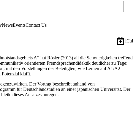
Sear
y
News
Events
Contact Us
iCal
notstandsgebiets A“ hat Rösler (2013) all die Schwierigkeiten treffend
 kommunikativ orientierten Fremdsprachendidaktik deutlicher zu Tage:
ion, mit den Vorstellungen der Beteiligten, wie Lernen auf A1/A2
Potenzial klafft.
tgegenzuwirken. Der Vortrag beschreibt anhand von
Programm für Deutschlandstudien an einer japanischen Universität. Der
teile dieses Ansatzes anregen.