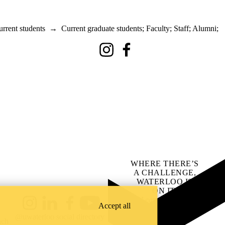
rrent students
→
Current graduate students
;
Faculty
;
Staff
;
Alumni
;
Instagram
Facebook
WHERE THERE’S
A CHALLENGE,
WATERLOO IS
ON IT
.
Learn how →
Accept all
Instagram
LinkedIn
Facebook
YouTube
@uwaterloo social directory
ach