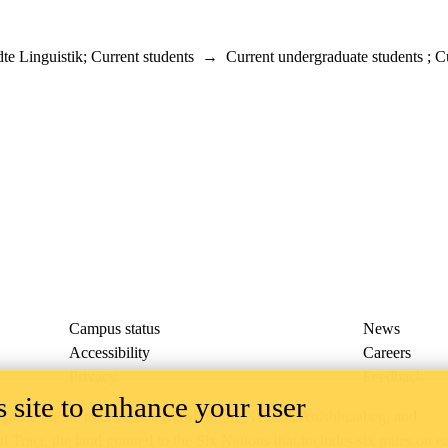
te Linguistik
;
Current students
→
Current undergraduate students
;
Cu
Campus status
News
Accessibility
Careers
Privacy
Feedback
 site to enhance your user
ace on the traditional territory of the Neutral, Anishinaabeg, and
ract, the land granted to the Six Nations that includes six miles on e