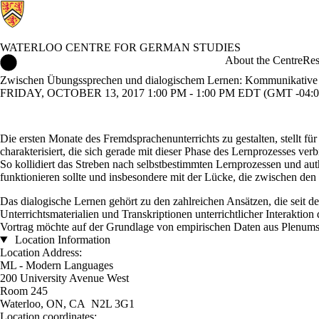
WATERLOO CENTRE FOR GERMAN STUDIES
Waterloo Centre for German Studies Home
About the Centre
Res
Zwischen Übungssprechen und dialogischem Lernen: Kommunikative D
FRIDAY, OCTOBER 13, 2017 1:00 PM - 1:00 PM EDT (GMT -04:0
Die ersten Monate des Fremdsprachenunterrichts zu gestalten, stellt fü
charakterisiert, die sich gerade mit dieser Phase des Lernprozesses v
So kollidiert das Streben nach selbstbestimmten Lernprozessen und aut
funktionieren sollte und insbesondere mit der Lücke, die zwischen den 
Das dialogische Lernen gehört zu den zahlreichen Ansätzen, die seit
Unterrichtsmaterialien und Transkriptionen unterrichtlicher Interaktio
Vortrag möchte auf der Grundlage von empirischen Daten aus Plenums-
Location Information
Location Address:
ML - Modern Languages
200 University Avenue West
Room 245
Waterloo, ON, CA N2L 3G1
Location coordinates: