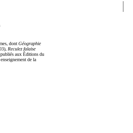
Sear
s
èmes, dont
Géographie
003),
Reculez falaise
 publiés aux Éditions du
on enseignement de la