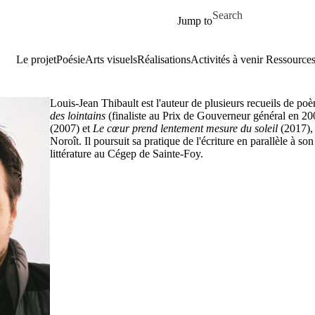
Aller au contenu principal
Search for
Jump to
Le projet
Poésie
Arts visuels
Réalisations
Activités à venir
Ressource
Louis-Jean Thibault est l'auteur de plusieurs recueils de po
des lointains
(finaliste au Prix de Gouverneur général en 2
(2007) et
Le cœur prend lentement mesure du soleil
(2017),
Noroît. Il poursuit sa pratique de l'écriture en parallèle à s
littérature au Cégep de Sainte-Foy.