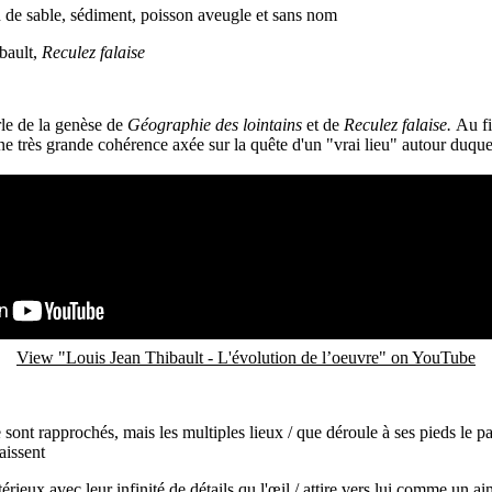
n de sable, sédiment, poisson aveugle et sans nom
bault,
Reculez falaise
le de la genèse de
Géographie des lointains
et de
Reculez falaise.
Au fi
 très grande cohérence axée sur la quête d'un "vrai lieu" autour duquel
View "Louis Jean Thibault - L'évolution de l’oeuvre" on YouTube
e sont rapprochés, mais les multiples lieux / que déroule à ses pieds le p
aissent
rieux avec leur infinité de détails qu l'œil / attire vers lui comme un ai