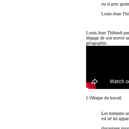
ou si peu: grai
Louis-Jean Thi
Louis-Jean Thibault par
dégage de son œuvre une
géographie.
Remote video URL
L'éthique du travail
Les lointains s
est né lui appar
davantage mysté