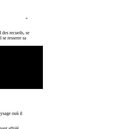
l des recueils, se
 se resserre sa
aysage ouù il
mant affolé