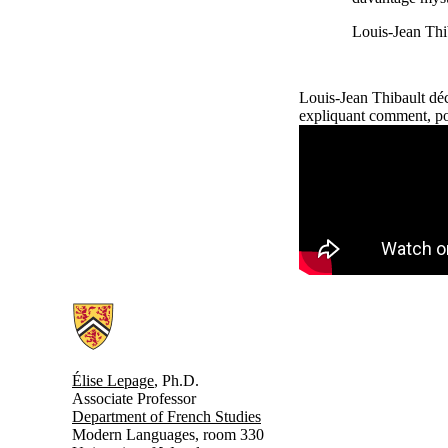
Louis-Jean Thi
Louis-Jean Thibault déc
expliquant comment, pour
Remote video URL
Information about Du pays au paysage
Élise Lepage
, Ph.D.
Associate Professor
Department of French Studies
Modern Languages, room 330