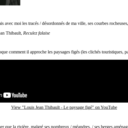
ais avec moi les tracés / désordonnés de ma ville, ses courbes rocheuses,
ean Thibault,
Reculez falaise
que comment il approche les paysages figés (les clichés touristiques, p
View "Louis Jean Thibault - Le paysage figé" on YouTube
er que la rivière, malgré ses nombreux / méandres, / ses berges aménag