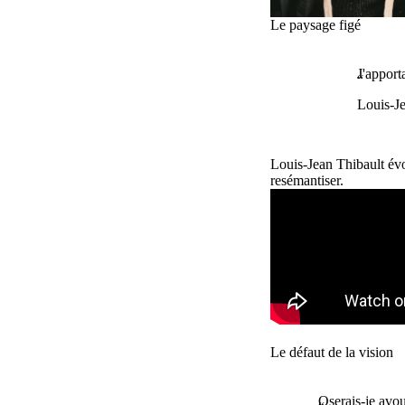
Le paysage figé
J'apport
Louis-J
Louis-Jean Thibault évo
resémantiser.
Remote video URL
Le défaut de la vision
Oserais-je avou