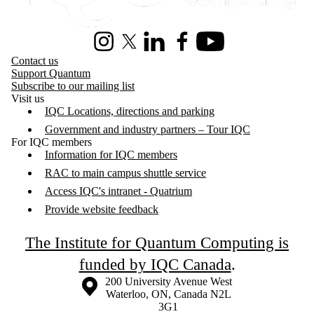
Instagram
X (formerly Twitter)
LinkedIn
Facebook
Youtube
Contact us
Support Quantum
Subscribe to our mailing list
Visit us
IQC Locations, directions and parking
Government and industry partners – Tour IQC
For IQC members
Information for IQC members
RAC to main campus shuttle service
Access IQC's intranet - Quatrium
Provide website feedback
The Institute for Quantum Computing is
funded by IQC Canada
.
Information about the University of Waterloo
Campus map
200 University Avenue West
Waterloo
,
ON
,
Canada
N2L
3G1