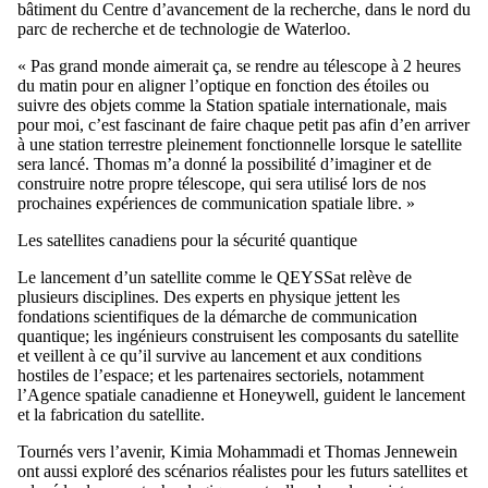
bâtiment du Centre d’avancement de la recherche
,
dans le nord du
parc de recherche et de technologie de Waterloo.
«
Pas grand monde aimerait ça, se rendre au télescope à 2 heures
du matin pour en
aligner l’optique
en fonction
des étoiles ou
suivre des objets comme la Station spatiale internationale, mais
pour moi,
c’est
fascinant de faire chaque petit pas
afin d’en arriver
à
une station terrestre pleinement fonctionnelle lorsque le satellite
sera lancé
.
Thomas m’a donné la possibilité d’imaginer et de
construire notre propre télescope, qui sera utilisé lors de nos
prochaines expériences de communication spatiale libre. »
Les satellites canadiens pour la sécurité quantique
Le lancement d’un satellite comme le QEYSSat relève de
plusieurs disciplines. Des experts en physique
jettent les
fondations scientifiques de
la
démarche
de communication
quantique; les ingénieurs construisent les composants du satellite
et veillent à
ce qu’il survive
au lancement et aux conditions
hostiles
de l’espace; et
les
partenaires
sectoriels
, notamment
l’Agence spatiale canadienne et Honeywell, guident le lancement
et la fabrication du satellite.
Tournés vers l’avenir, Kimia Mohammadi et Thomas Jennewein
ont aussi exploré des scénarios réalistes
pour les
futurs satellites et