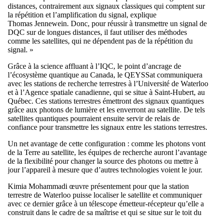
distances, contrairement aux signaux classiques qui comptent sur
la répétition et l’amplification du signal
,
explique
Thomas Jennewein. Donc, pour réussir à transmettre un signal de
DQC sur de longues distances, il faut utiliser des méthodes
comme les satellites, qui ne dépendent pas de la répétition du
signal. »
Grâce à
la science affluant à l’IQC, le point d’ancrage de
l’écosystème quantique au Canada, le QEYSSat communiquera
avec les stations de recherche terrestres à l’Université de Waterloo
et à l’Agence spatiale canadienne, qui se situe à Saint-Hubert, au
Québec. Ces stations terrestres émettront des signaux quantiques
grâce aux photons de lumière et les enverront au satellite. De tels
satellites quantiques pourraient ensuite
servir de
relais de
confiance pour transmettre
les
signaux entre les stations terrestres.
Un net avantage de cette configuration : comme les photons
vont
de la Terre au satellite, les équipes de recherche auront l’avantage
de la flexibilité
pour
changer la source des photons ou mettre à
jour l’appareil à mesure que d’autres technologies voient le jour.
Kimia Mohammadi œuvre présentement pour que la station
terrestre de Waterloo puisse localiser le satellite et communiquer
avec ce dernier grâce à un télescope émetteur-récepteur qu’elle a
construit dans le cadre de sa maîtrise
et qui se situe
sur le toit du