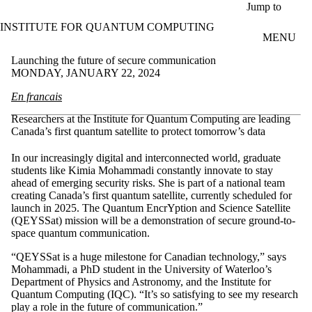
Skip to main content
Jump to
INSTITUTE FOR QUANTUM COMPUTING
MENU
Launching the future of secure communication
MONDAY, JANUARY 22, 2024
En francais
Researchers at the Institute for Quantum Computing are leading
Canada’s first quantum satellite to protect tomorrow’s data
In our increasingly digital and interconnected world, graduate
students like Kimia Mohammadi constantly innovate to stay
ahead of emerging security risks. She is part of a national team
creating Canada’s first quantum satellite, currently scheduled for
launch in 2025. The Quantum EncrYption and Science Satellite
(QEYSSat) mission will be a demonstration of secure ground-to-
space quantum communication.
“QEYSSat is a huge milestone for Canadian technology,” says
Mohammadi, a PhD student in the University of Waterloo’s
Department of Physics and Astronomy, and the Institute for
Quantum Computing (IQC). “It’s so satisfying to see my research
play a role in the future of communication.”