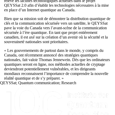
relevé
les
lacunes
technologiques
actuelles dans le
projet
QEYSSat 2.0
afin d’établir
les technologies nécessaires à la mise
en place d’un Internet quantique au Canada.
Bien que sa mission soit de démontrer la distribution quantique de
clés et la communication sécurisée vers un satellite, le QEYSSat
pave la voie du
Canada
vers
l’avant-
scène
de la communication
sécurisée à l’ère quantique. En tant que projet entièrement
canadien, il est axé sur la création d’un avenir où la sécurité et la
souveraineté nationales sont prioritaires.
« Les gouvernements de partout dans le monde, y compris du
Canada, ont récemment annoncé des stratégies quantiques
nationales
, fait valoir
Thomas Jennewein. Dès que les ordinateurs
quantiques seront en ligne, nos méthodes actuelles de cryptage
deviendront potentiellement vulnérables, et les dirigeants
mondiaux
reconnaissent l’importance de comprendre la
nouvelle
réalité
quantique et de s’y préparer. »
QEYSSat
;
Quantum communication
;
Research
Information about Institute for Quantum Computing