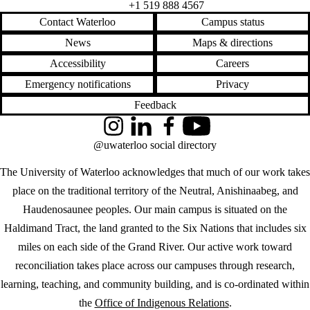
+1 519 888 4567
Contact Waterloo
Campus status
News
Maps & directions
Accessibility
Careers
Emergency notifications
Privacy
Feedback
Instagram
LinkedIn
Facebook
YouTube
@uwaterloo social directory
The University of Waterloo acknowledges that much of our work takes
place on the traditional territory of the Neutral, Anishinaabeg, and
Haudenosaunee peoples. Our main campus is situated on the
Haldimand Tract, the land granted to the Six Nations that includes six
miles on each side of the Grand River. Our active work toward
reconciliation takes place across our campuses through research,
learning, teaching, and community building, and is co-ordinated within
the
Office of Indigenous Relations
.