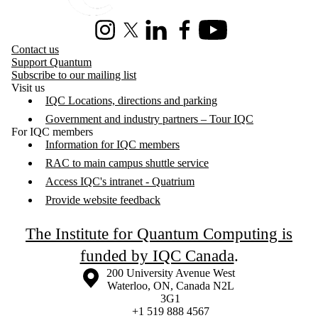
Instagram
X (formerly Twitter)
LinkedIn
Facebook
Youtube
Contact us
Support Quantum
Subscribe to our mailing list
Visit us
IQC Locations, directions and parking
Government and industry partners – Tour IQC
For IQC members
Information for IQC members
RAC to main campus shuttle service
Access IQC's intranet - Quatrium
Provide website feedback
The Institute for Quantum Computing is
funded by IQC Canada
.
Information about the University of Waterloo
Campus map
200 University Avenue West
Waterloo
,
ON
,
Canada
N2L
3G1
+1 519 888 4567