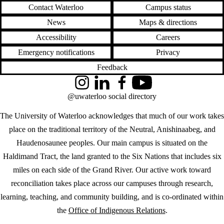
Contact Waterloo
Campus status
News
Maps & directions
Accessibility
Careers
Emergency notifications
Privacy
Feedback
Instagram
LinkedIn
Facebook
YouTube
@uwaterloo social directory
The University of Waterloo acknowledges that much of our work takes
place on the traditional territory of the Neutral, Anishinaabeg, and
Haudenosaunee peoples. Our main campus is situated on the
Haldimand Tract, the land granted to the Six Nations that includes six
miles on each side of the Grand River. Our active work toward
reconciliation takes place across our campuses through research,
learning, teaching, and community building, and is co-ordinated within
the
Office of Indigenous Relations
.