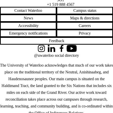
+1 519 888 4567
Contact Waterloo
Campus status
News
Maps & directions
Accessibility
Careers
Emergency notifications
Privacy
Feedback
Instagram
LinkedIn
Facebook
YouTube
@uwaterloo social directory
The University of Waterloo acknowledges that much of our work takes
place on the traditional territory of the Neutral, Anishinaabeg, and
Haudenosaunee peoples. Our main campus is situated on the
Haldimand Tract, the land granted to the Six Nations that includes six
miles on each side of the Grand River. Our active work toward
reconciliation takes place across our campuses through research,
learning, teaching, and community building, and is co-ordinated within
the
Office of Indigenous Relations
.