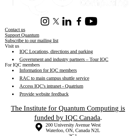
Instagram
X (formerly Twitter)
LinkedIn
Facebook
Youtube
Contact us
Support Quantum
Subscribe to our mailing list
Visit us
IQC Locations, directions and parking
Government and industry partners – Tour IQC
For IQC members
Information for IQC members
RAC to main campus shuttle service
Access IQC's intranet - Quatrium
Provide website feedback
The Institute for Quantum Computing is
funded by IQC Canada
.
Information about the University of Waterloo
Campus map
200 University Avenue West
Waterloo
,
ON
,
Canada
N2L
3G1