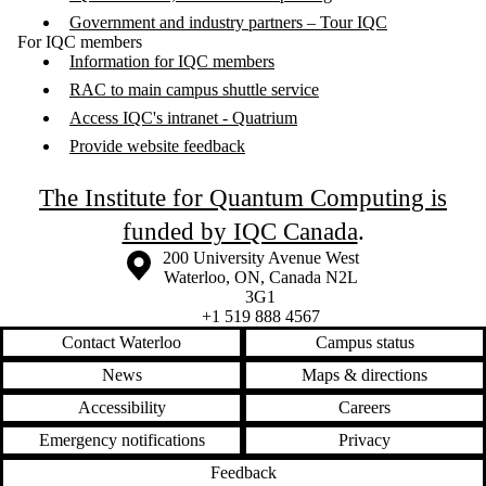
Government and industry partners – Tour IQC
For IQC members
Information for IQC members
RAC to main campus shuttle service
Access IQC's intranet - Quatrium
Provide website feedback
The Institute for Quantum Computing is
funded by IQC Canada
.
Information about the University of Waterloo
Campus map
200 University Avenue West
Waterloo
,
ON
,
Canada
N2L
3G1
+1 519 888 4567
Contact Waterloo
Campus status
News
Maps & directions
Accessibility
Careers
Emergency notifications
Privacy
Feedback