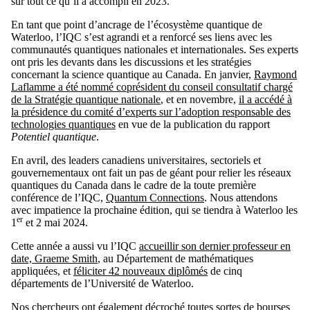
sur tout ce qu’il a accompli en
2023.
En tant que point d’ancrage de l’écosystème quantique de
Waterloo, l’IQC s’est agrandi et a renforcé ses liens avec les
communautés quantiques nationales et internationales. Ses experts
ont pris les devants dans les discussions et les stratégies
concernant la science quantique au Canada. En janvier,
Raymond
Laflamme a été nommé coprésident du conseil consultatif chargé
de la Stratégie quantique nationale
, et en novembre,
il a accédé à
la présidence du comité d’experts sur l’adoption responsable des
technologies quantiques
en vue de la publication du rapport
Potentiel quantique
.
En avril, des leaders canadiens universitaires, sectoriels et
gouvernementaux ont fait un pas de géant pour relier les réseaux
quantiques du Canada dans le cadre de la toute première
conférence de l’IQC,
Quantum Connections
. Nous attendons
avec impatience la prochaine édition, qui se tiendra à Waterloo les
er
1
et 2 mai 2024.
Cette année a aussi vu l’IQC
accueillir son dernier professeur en
date, Graeme Smith
, au Département de mathématiques
appliquées, et
féliciter 42 nouveaux diplômés
de cinq
départements de l’Université de Waterloo.
Nos chercheurs ont également décroché toutes sortes de bourses