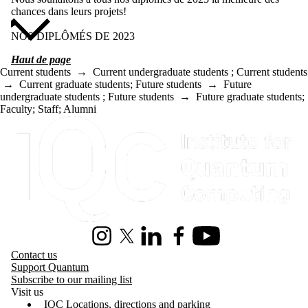
chances dans leurs projets!
NOS DIPLÔMÉS DE 2023
Haut de page
Current students
→
Current undergraduate students
;
Current students
→
Current graduate students
;
Future students
→
Future
undergraduate students
;
Future students
→
Future graduate students
;
Faculty
;
Staff
;
Alumni
Information about Institute for Quantum Computing
Instagram
X (formerly Twitter)
LinkedIn
Facebook
Youtube
Contact us
Support Quantum
Subscribe to our mailing list
Visit us
IQC Locations, directions and parking