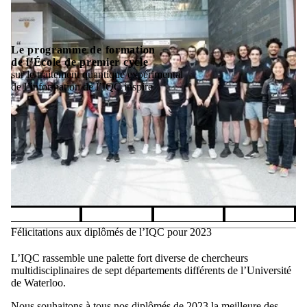
de formation
remier cycle
La Quantum School
quantique expérimental
de l’IQC franchit le ca
e l’IQC inspire
Pause banner slideshow
Félicitations aux diplômés de l’IQC pour 2023
L’IQC rassemble une palette fort diverse de chercheurs
multidisciplinaires de sept départements différents de l’Université
de Waterloo.
Nous souhaitons à tous nos diplômés de 2023 la meilleure des