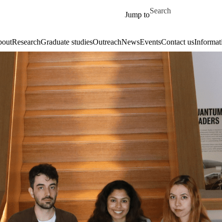
Skip to main content
Search for
Jump to
out
Research
Graduate studies
Outreach
News
Events
Contact us
Informat