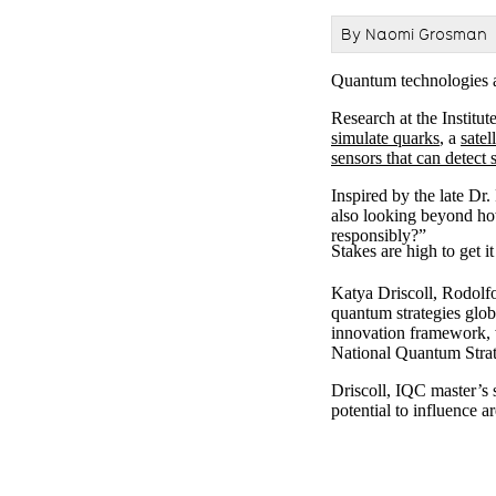
By Naomi Grosman
Quantum technologies 
Research at the Instit
simulate quarks
, a
satel
sensors that can detect s
Inspired by the late Dr
also looking beyond ho
responsibly?”
Stakes are high to get it
Katya Driscoll, Rodolf
quantum strategies glo
innovation framework, 
National Quantum Strat
Driscoll, IQC master’s
potential to influence 