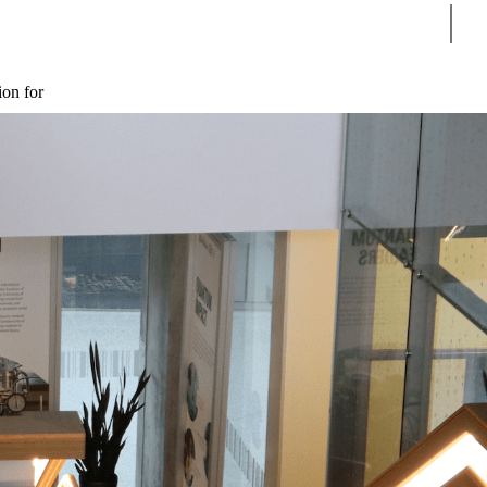
Sear
ion for