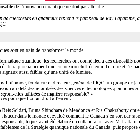
sable de l’innovation quantique ne doit pas attendre
n de chercheurs en quantique reprend le flambeau de Ray Laflamme, dé
IQC
ques sont en train de transformer le monde.
nformatique quantique, les recherches ont donné lieu à des dispositifs p
ui établira prochainement une connexion chiffrée entre la Terre et l’espac
s signaux aussi faibles qu’une unité de lumière.
 Ray Laflamme, fondateur et directeur général de l’IQC, un groupe de je
lexion au-delà des retombées des sciences et technologies quantiques sur
ront-elles utilisées de manière responsable? »
vés pour que l’on ait droit à l’erreur.
o Reis Soldati, Bruna Shinohara de Mendonça et Ria Chakraborty ont e
n vigueur dans le monde et évalué comment le Canada s’en sort par rapp
responsable, lequel avait été élaboré en collaboration avec M. Laflam
es faiblesses de la Stratégie quantique nationale du Canada, puis propos