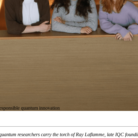
responsible quantum innovation
 quantum researchers carry the torch of Ray Laflamme, late IQC foundin