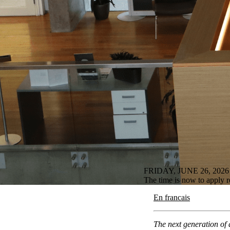
FRIDAY, JUNE 26, 2026
The time is now to apply 
En francais
The next generation of