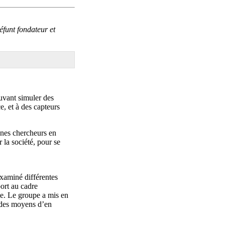
funt fondateur et
ouvant simuler des
e, et à des capteurs
unes chercheurs en
 la société, pour se
xaminé différentes
ort au cadre
me. Le groupe a mis en
é des moyens d’en