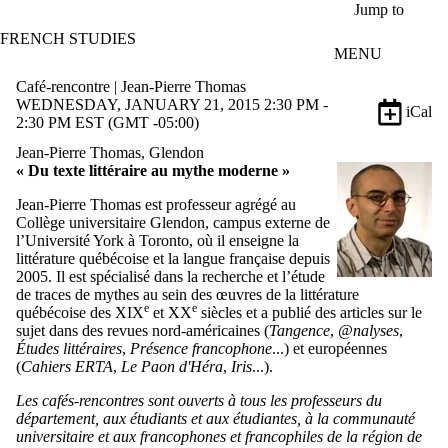
Skip to main content
Jump to
FRENCH STUDIES
MENU
Café-rencontre | Jean-Pierre Thomas
WEDNESDAY, JANUARY 21, 2015 2:30 PM -
iCal
2:30 PM EST (GMT -05:00)
Jean-Pierre Thomas, Glendon
« Du texte littéraire au mythe moderne »
Jean-Pierre Thomas est professeur agrégé au
Collège universitaire Glendon, campus externe de
l’Université York à Toronto, où il enseigne la
littérature québécoise et la langue française depuis
2005. Il est spécialisé dans la recherche et l’étude
de traces de mythes au sein des œuvres de la littérature
e
e
québécoise des XIX
et XX
siècles et a publié des articles sur le
sujet dans des revues nord-américaines (
Tangence
,
@nalyses
,
Études littéraires
,
Présence francophone
...) et européennes
(
Cahiers ERTA
,
Le Paon d'Héra
,
Iris
...).
Les cafés-rencontres sont ouverts à tous les professeurs du
département, aux étudiants et aux étudiantes, à la communauté
universitaire et aux francophones et francophiles de la région de