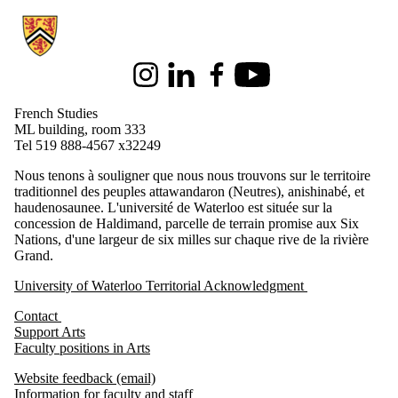
Information about French Studies
Instagram
LinkedIn
Facebook
Youtube
French Studies
ML building, room 333
Tel 519 888-4567 x32249
Nous tenons à souligner que nous nous trouvons sur le territoire
traditionnel des peuples attawandaron (Neutres), anishinabé, et
haudenosaunee. L'université de Waterloo est située sur la
concession de Haldimand, parcelle de terrain promise aux Six
Nations, d'une largeur de six milles sur chaque rive de la rivière
Grand.
University of Waterloo Territorial Acknowledgment
Contact
Support Arts
Faculty positions in Arts
Website feedback (email)
Information for faculty and staff