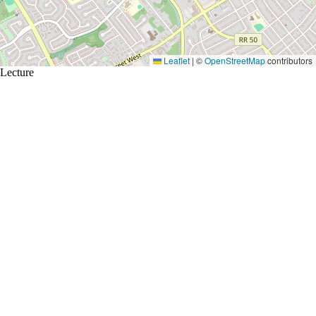
Leaflet
|
©
OpenStreetMap
contributors
Lecture