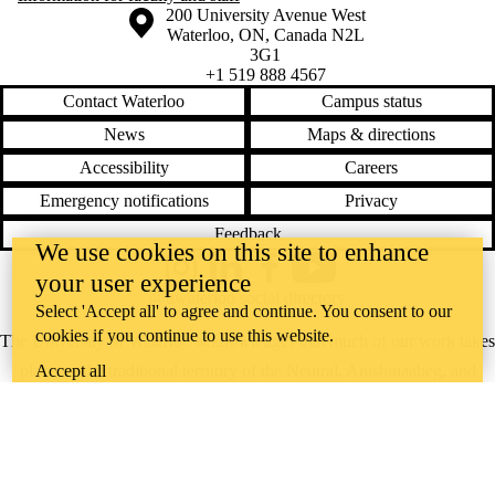
Information about the University of Waterloo
Campus map
200 University Avenue West
Waterloo
,
ON
,
Canada
N2L
3G1
+1 519 888 4567
Contact Waterloo
Campus status
News
Maps & directions
Accessibility
Careers
Emergency notifications
Privacy
Feedback
We use cookies on this site to enhance
Instagram
LinkedIn
Facebook
YouTube
your user experience
@uwaterloo social directory
Select 'Accept all' to agree and continue. You consent to our
cookies if you continue to use this website.
The University of Waterloo acknowledges that much of our work takes
Accept all
place on the traditional territory of the Neutral, Anishinaabeg, and
Haudenosaunee peoples. Our main campus is situated on the
Haldimand Tract, the land granted to the Six Nations that includes six
miles on each side of the Grand River. Our active work toward
reconciliation takes place across our campuses through research,