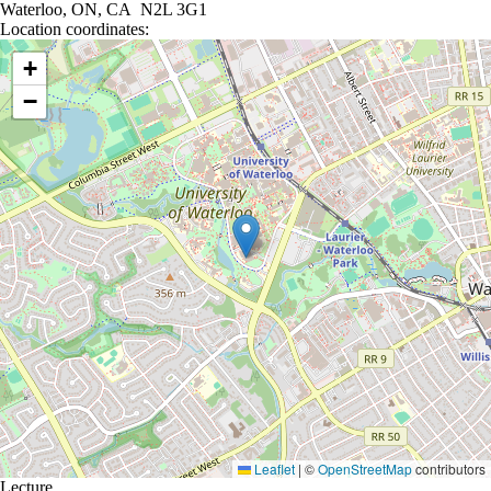
Waterloo, ON, CA N2L 3G1
Location coordinates:
Location coordinates
+
−
Leaflet
|
©
OpenStreetMap
contributors
Lecture