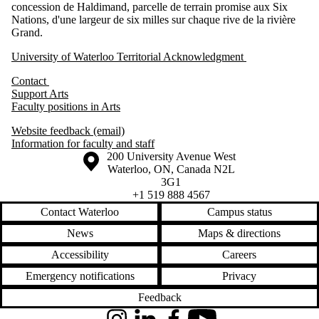
concession de Haldimand, parcelle de terrain promise aux Six
Nations, d'une largeur de six milles sur chaque rive de la rivière
Grand.
University of Waterloo Territorial Acknowledgment
Contact
Support Arts
Faculty positions in Arts
Website feedback (email)
Information for faculty and staff
Information about the University of Waterloo
Campus map
200 University Avenue West
Waterloo
,
ON
,
Canada
N2L
3G1
+1 519 888 4567
Contact Waterloo
Campus status
News
Maps & directions
Accessibility
Careers
Emergency notifications
Privacy
Feedback