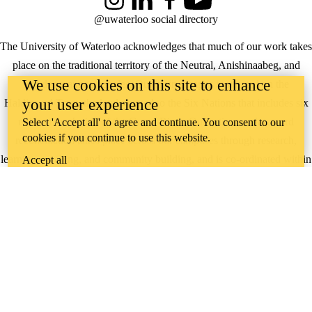
Instagram
LinkedIn
Facebook
YouTube
@uwaterloo social directory
The University of Waterloo acknowledges that much of our work takes
place on the traditional territory of the Neutral, Anishinaabeg, and
We use cookies on this site to enhance
Haudenosaunee peoples. Our main campus is situated on the
your user experience
Haldimand Tract, the land granted to the Six Nations that includes six
miles on each side of the Grand River. Our active work toward
Select 'Accept all' to agree and continue. You consent to our
cookies if you continue to use this website.
reconciliation takes place across our campuses through research,
learning, teaching, and community building, and is co-ordinated within
Accept all
the
Office of Indigenous Relations
.
WHERE THERE’S
A CHALLENGE,
WATERLOO IS
ON IT
.
Learn how →
©2026 All rights reserved